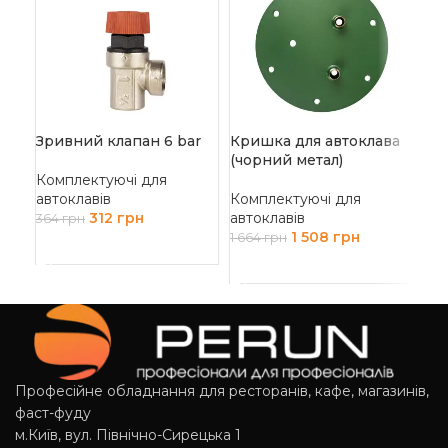
Зривний клапан 6 bar
Кришка для автоклава
Ні
(чорний метал)
Комплектуючі для
Ко
автоклавів
Комплектуючі для
авт
312
грн
автоклавів
15
364
грн
1 508
грн
1 664
грн
ДОДАТИ В КОШИК
Д
ДОДАТИ В КОШИК
Професійне обладнання для ресторанів, кафе, магазинів,
фаст-фуду
м.Київ, вул. Північно-Сирецька 1