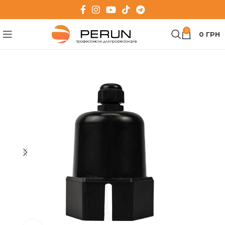
0
0
ГРН