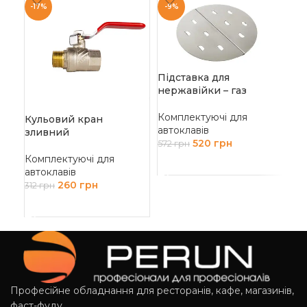
-17%
-9%
-9
Підставка для
нержавійки – газ
Комплектуючі для
Кульовий кран
Ре
автоклавів
зливний
сер
520
грн
572
грн
Комплектуючі для
Ко
ДОДАТИ В КОШИК
автоклавів
авт
260
грн
312
грн
2 7
ДОДАТИ В КОШИК
Д
Професійне обладнання для ресторанів, кафе, магазинів,
фаст-фуду