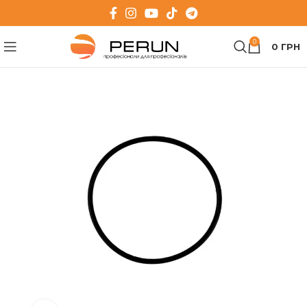
0
0
ГРН