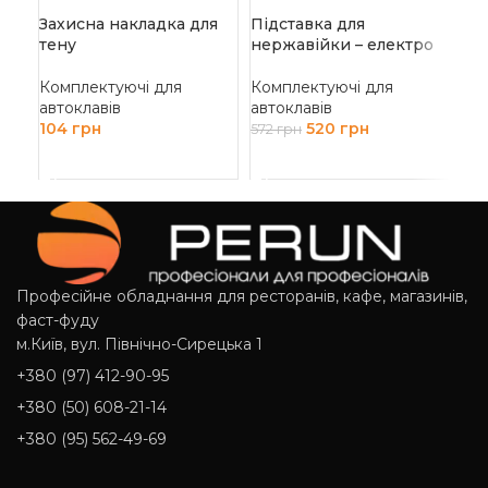
Захисна накладка для
Підставка для
Ре
тену
нержавійки – електро
сер
Комплектуючі для
Комплектуючі для
Ко
автоклавів
автоклавів
авт
104
грн
520
грн
572
грн
312
ДОДАТИ В КОШИК
ДОДАТИ В КОШИК
Д
Професійне обладнання для ресторанів, кафе, магазинів,
фаст-фуду
м.Київ, вул. Північно-Сирецька 1
+380 (97) 412-90-95
+380 (50) 608-21-14
+380 (95) 562-49-69