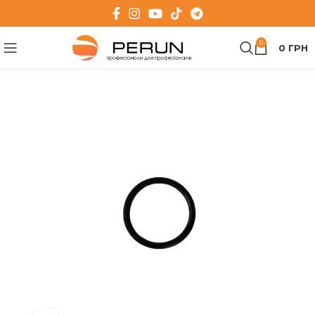
0
0
ГРН