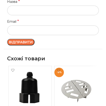
*
Назва
*
Email
Схожі товари
-9%
-1