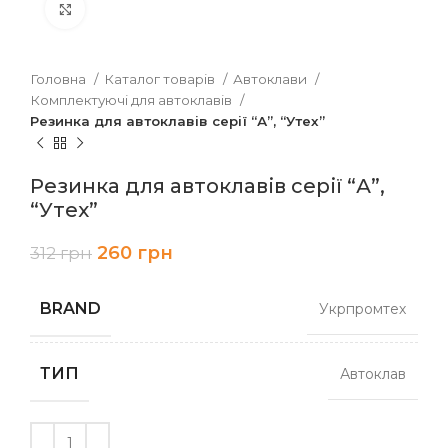
Клацніть, щоб збільшити
Головна
Каталог товарів
Автоклави
Комплектуючі для автоклавів
Резинка для автоклавів серії “А”, “Утех”
Резинка для автоклавів серії “А”,
“Утех”
260
грн
312
грн
BRAND
Укрпромтех
ТИП
Автоклав