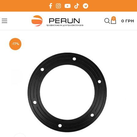
0
0
ГРН
-17%