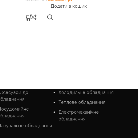
(PRO)
Додати в кошик
Accessor
121 940
гр
ксесуари до
Холодильне обладнання
обладнання
Теплове обладнання
Посудомийне
Електромеханічне
обладнання
обладнання
Пакувальне обладнання