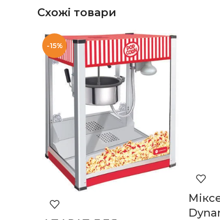
Схожі товари
-15%
Мікс
Dyna