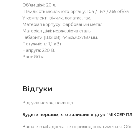
Об’єм діжі: 20 л.
Швидкість місильного органу: 104 / 187 / 365 об/хв.
У комплекті: вінчик, лопатка, гак.
Матеріал корпусу: фарбований метал.
Матеріал діжі: нержавіюча сталь.
Габарити (ШхГхВ): 445х520х780 мм.
Потужність: 1,1 кВт.
Напруга: 220 В.
Вага: 80 кг.
Відгуки
Відгуків немає, поки що.
Будьте першим, хто залишив відгук “МІКСЕР 
Ваша e-mail адреса не оприлюднюватиметься.
Обо