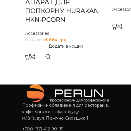
АПАРАТ ДЛЯ
Accessor
ПОПКОРНУ HURAKAN
HKN-PCORN
Accessories
6 864
грн
8 060
грн
Додати в кошик
Професійне обладнання для ресторанів,
кафе, магазинів, фаст-фуду
м.Київ, вул. Північно-Сирецька 1
+380 (97) 412-90-95