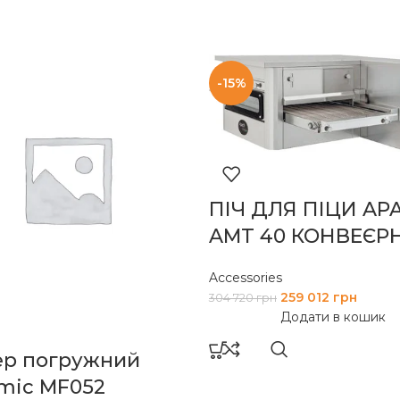
-15%
ПІЧ ДЛЯ ПІЦИ AP
AMT 40 КОНВЕЄР
Accessories
259 012
грн
304 720
грн
Додати в кошик
ер погружний
mic MF052