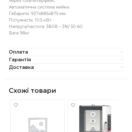
через USB-інтерфейс.
Автоматична система мийки.
Габарити: 937х885х875 мм.
Потужність: 10,5 кВт.
Напруга/частота: 380В – 3N/ 50-60.
Вага 98кг
Оплата
Гарантія
Доставка
Схожі товари
-1
ПІ
AM