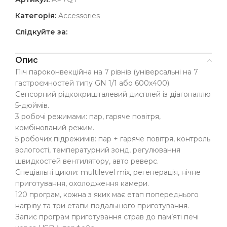
Категорія:
Accessories
Слідкуйте за:
Опис
Піч пароконвекційна на 7 рівнів (універсальні на 7
гастроємностей типу GN 1/1 або 600х400).
Сенсорний рідкокришталевий дисплей із діагоналлю
5-дюймів.
3 робочі режимами: пар, гаряче повітря,
комбінований режим.
5 робочих підрежимів: пар + гаряче повітря, контроль
вологості, температурний зонд, регулювання
швидкостей вентилятору, авто реверс.
Спеціальні цикли: multilevel mix, регенерація, нічне
приготування, охолодження камери.
120 програм, кожна з яких має етап попереднього
нагріву та три етапи подальшого приготування.
Запис програм приготування страв до пам’яті печі