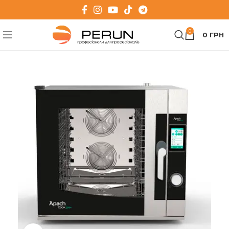
0
0
ГРН