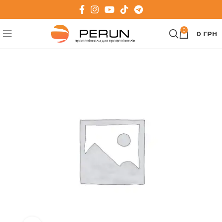
0
0
ГРН