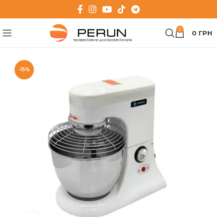
0
0
ГРН
-15%