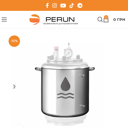
0
0
ГРН
-10%