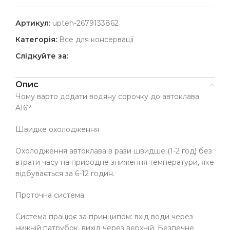
Артикул:
upteh-2679133862
Категорія:
Все для консервації
Слідкуйте за:
Опис
Чому варто додати водяну сорочку до автоклава
A16?
Швидке охолодження
Охолодження автоклава в рази швидше (1-2 год) без
втрати часу на природне зниження температури, яке
відбувається за 6-12 годин.
Проточна система
Система працює за принципом: вхід води через
нижній патрубок, вихід через верхній. Безпечне