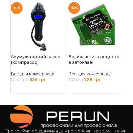
-10%
-13%
-1
Акумуляторний насос
Велика книга рецептів
Во
(компресор)
в автоклаві
Все
Все для консервації
Все для консервації
4 5
936
грн
728
грн
1 040
грн
832
грн
Д
ДОДАТИ В КОШИК
ДОДАТИ В КОШИК
Професійне обладнання для ресторанів, кафе, магазинів,