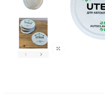
Клацніть, щоб збільшити