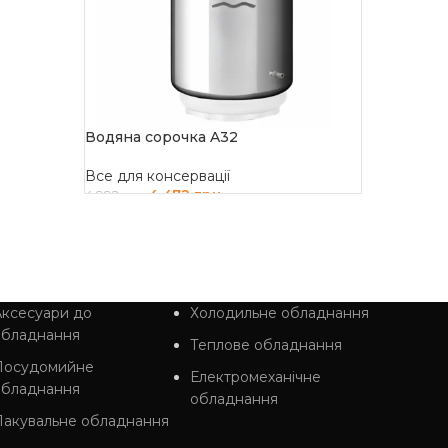
Водяна сорочка A32
Все для консервації
4 472
грн
4 992
грн
ДОДАТИ В КОШИК
ксесуари до
Холодильне обладнання
обладнання
Теплове обладнання
Посудомийне
Електромеханічне
обладнання
обладнання
Пакувальне обладнання