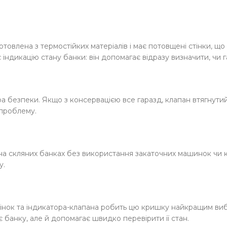
товлена з термостійких матеріалів і має потовщені стінки, щ
 індикацію стану банки: він допомагає відразу визначити, чи 
 безпеки. Якщо з консервацією все гаразд, клапан втягнутий 
 проблему.
я на скляних банках без використання закаточних машинок чи 
у.
тінок та індикатора-клапана робить цю кришку найкращим в
банку, але й допомагає швидко перевірити її стан.