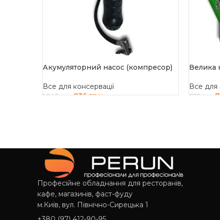
Акумуляторний насос (компресор)
Велика 
Все для консервації
Все для 
936
грн
1 040
грн
832
грн
ДОДАТИ В КОШИК
ДОДАТ
Професійне обладнання для ресторанів,
кафе, магазинів, фаст-фуду
м.Київ, вул. Північно-Сирецька 1
+380 (97) 412-90-95