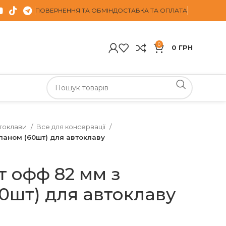
ПОВЕРНЕННЯ ТА ОБМІН
ДОСТАВКА ТА ОПЛАТА
0
0
ГРН
токлави
Все для консервації
паном (60шт) для автоклаву
т офф 82 мм з
0шт) для автоклаву