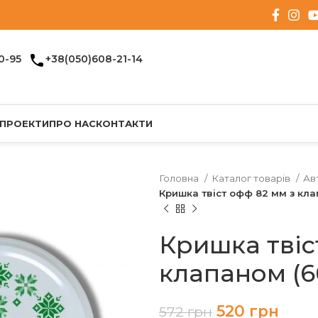
0-95
+38(050)608-21-14
 ПРОЕКТИ
ПРО НАС
КОНТАКТИ
Головна
Каталог товарів
Ав
Кришка твіст офф 82 мм з кла
Кришка твіс
клапаном (6
520
грн
572
грн