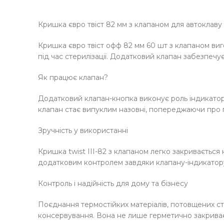
Кришка євро твіст 82 мм з клапаном для автоклаву
Кришка євро твіст офф 82 мм 60 шт з клапаном виго
під час стерилізації. Додатковий клапан забезпечує
Як працює клапан?
Додатковий клапан-кнопка виконує роль індикатора
клапан стає випуклим назовні, попереджаючи про
Зручність у використанні
Кришка twist III-82 з клапаном легко закриваєтьс
додатковим контролем завдяки клапану-індикатор
Контроль і надійність для дому та бізнесу
Поєднання термостійких матеріалів, потовщених с
консервування. Вона не лише герметично закриває 