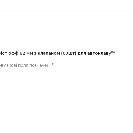
іст офф 82 мм з клапаном (60шт) для автоклаву”“
*
в’язкові поля позначені