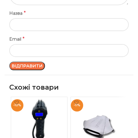
*
Назва
*
Email
Схожі товари
-10%
-11%
-1