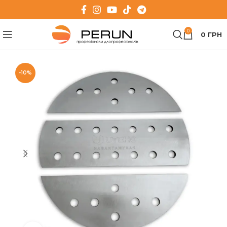
0
0
ГРН
-10%