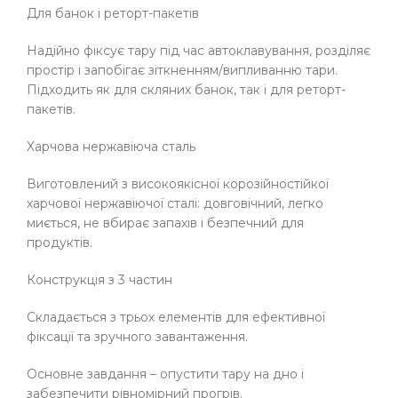
Для банок і реторт-пакетів
Надійно фіксує тару під час автоклавування, розділяє
простір і запобігає зіткненням/випливанню тари.
Підходить як для скляних банок, так і для реторт-
пакетів.
Харчова нержавіюча сталь
Виготовлений з високоякісної корозійностійкої
харчової нержавіючої сталі: довговічний, легко
миється, не вбирає запахів і безпечний для
продуктів.
Конструкція з 3 частин
Складається з трьох елементів для ефективної
фіксації та зручного завантаження.
Основне завдання – опустити тару на дно і
забезпечити рівномірний прогрів.