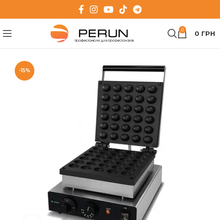
0
0
ГРН
-15%