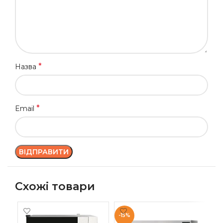
*
Назва
*
Email
Схожі товари
-15%
-1