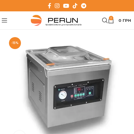
0
0
ГРН
-15%