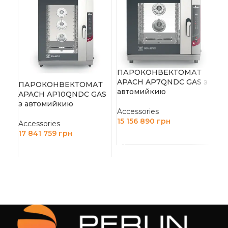
ПАРОКОНВЕКТОМАТ
APACH AP7QNDC GAS з
ПАРОКОНВЕКТОМАТ
ПА
автомийкию
APACH AP10QNDC GAS
AP
з автомийкию
Accessories
Acc
15 156 890
грн
Accessories
10
17 841 759
грн
ДОДАТИ В КОШИК
Д
ДОДАТИ В КОШИК