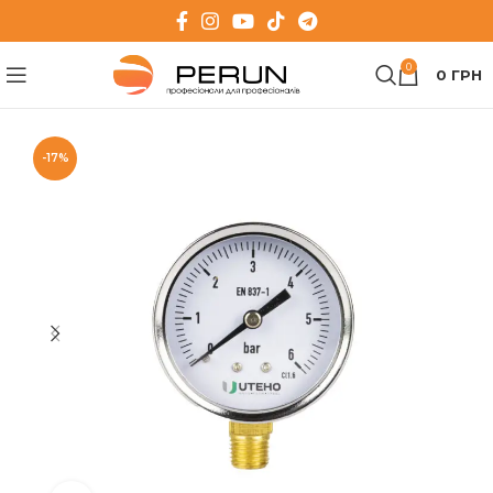
0
0
ГРН
-17%