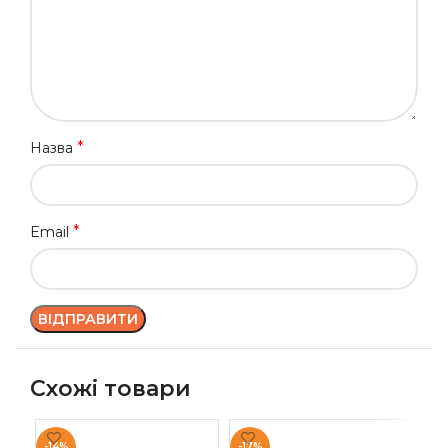
*
Назва
*
Email
Схожі товари
-14%
-17%
-9