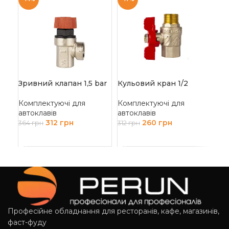
Пі
не
Ко
Зривний клапан 1,5 bar
Кульовий кран 1/2
авт
572
Комплектуючі для
Комплектуючі для
автоклавів
автоклавів
Д
312
грн
260
грн
364
грн
312
грн
ДОДАТИ В КОШИК
ДОДАТИ В КОШИК
Професійне обладнання для ресторанів, кафе, магазинів,
фаст-фуду