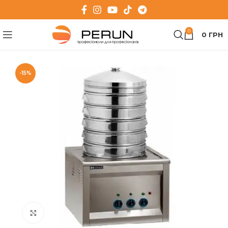
0
0
ГРН
-15%
Клацніть, щоб збільшити