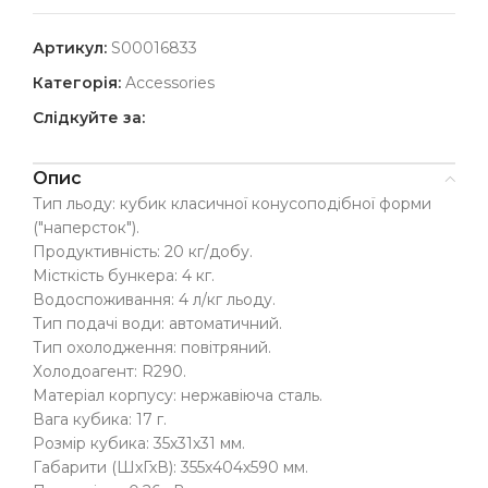
Артикул:
S00016833
Категорія:
Accessories
Слідкуйте за:
Опис
Тип льоду: кубик класичної конусоподібної форми
("наперсток").
Продуктивність: 20 кг/добу.
Місткість бункера: 4 кг.
Водоспоживання: 4 л/кг льоду.
Тип подачі води: автоматичний.
Тип охолодження: повітряний.
Холодоагент: R290.
Матеріал корпусу: нержавіюча сталь.
Вага кубика: 17 г.
Розмір кубика: 35х31х31 мм.
Габарити (ШхГхВ): 355х404х590 мм.