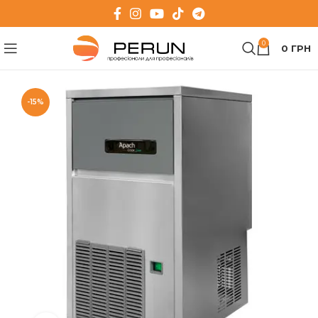
0
0
ГРН
-15%