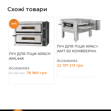
Схожі товари
-15%
-1
ПІЧ ДЛЯ ПІЦИ APACH
ПІ
AMT 50 КОНВЕЄРНА
ПІЧ ДЛЯ ПІЦИ APACH
HU
AML44X
РІ
Accessories
22 197 213
грн
Accessories
Acc
ДОДАТИ В КОШИК
76 960
грн
90 532
грн
33 
ДОДАТИ В КОШИК
Д