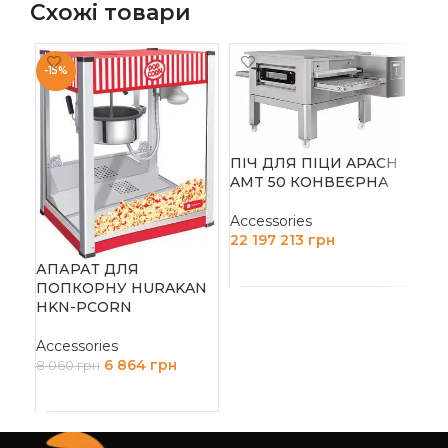
Схожі товари
-15%
ПІЧ ДЛЯ ПІЦИ APACH
AMT 50 КОНВЕЄРНА
ПІ
Accessories
HU
22 197 213
грн
РІ
ДОДАТИ В КОШИК
АПАРАТ ДЛЯ
ПОПКОРНУ HURAKAN
Acc
HKN-PCORN
63
Д
Accessories
6 864
грн
8 060
грн
ДОДАТИ В КОШИК