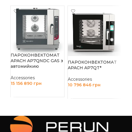
-1
ПІ
AM
ПАРОКОНВЕКТОМАТ
APACH AP7QNDC GAS з
ПАРОКОНВЕКТОМАТ
Acc
автомийкию
APACH AP7QT*
58 
Accessories
Д
Accessories
15 156 890
грн
10 796 846
грн
ДОДАТИ В КОШИК
ДОДАТИ В КОШИК