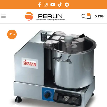
0
0
ГРН
-15%