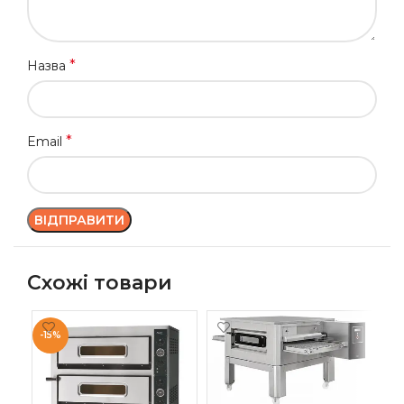
*
Назва
*
Email
Схожі товари
-15%
-1