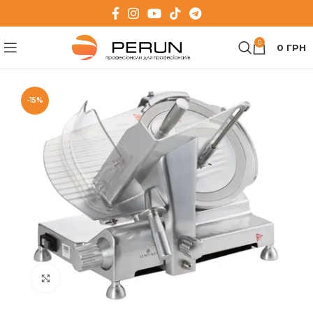
0
0
ГРН
-15%
Клацніть, щоб збільшити