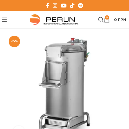
0
0
ГРН
-15%