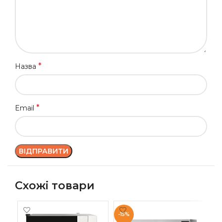
*
Назва
*
Email
Схожі товари
-15%
-1