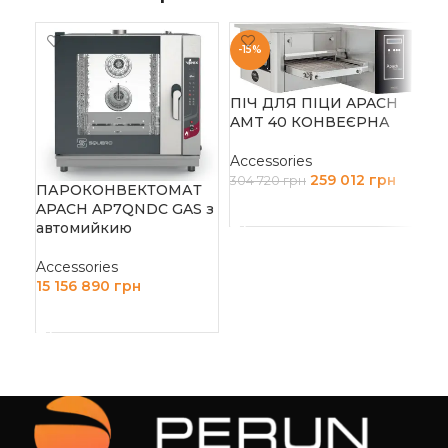
-15%
ПІЧ ДЛЯ ПІЦИ APACH
AMT 40 КОНВЕЄРНА
ПІ
AM
Accessories
259 012
грн
304 720
грн
ПАРОКОНВЕКТОМАТ
Acc
APACH AP7QNDC GAS з
ДОДАТИ В КОШИК
22 
автомийкию
Д
Accessories
15 156 890
грн
ДОДАТИ В КОШИК