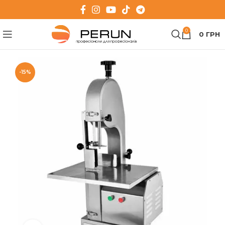
0
0
ГРН
-15%