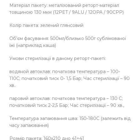
Матеріал пакету: металізований реторт-матеріал
товщиною 130 мкм (12PET / 9ALU / 12OPA / 90СPP)
Колір пакета: зелений глянсовий
Об’єм фасування: 500мл/близько 500г сублімованої
їжі (наприклад каша)
Умови стерилізації в даному реторт-пакеті:
водяной автоклав: початкова температура – 100-
110С; початковий тиск 0- 1,5 Бар; Час стерилізації – 90
хв..
паровий автоклав: початкова температура – 130 С;
початковий тиск 2-2,5 Бар; Час стерилізації – 90 хв.,
Температура запаювання шва: 150-180С (залежить від
часу запаювання)
Розмір пакета: 160х210 дно 41+41