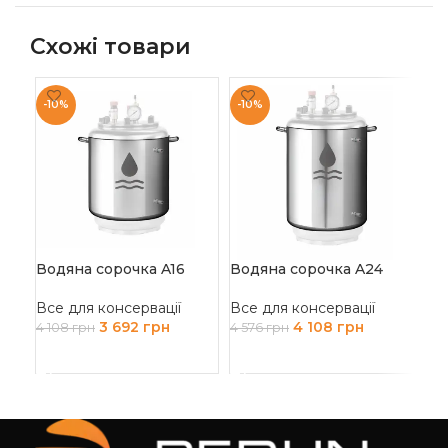
Схожі товари
-10%
-10%
-1
Водяна сорочка A16
Водяна сорочка A24
За
СКО
Все для консервації
Все для консервації
3 692
грн
4 108
грн
Все
4 108
грн
4 576
грн
46
ДОДАТИ В КОШИК
ДОДАТИ В КОШИК
Д