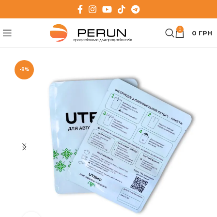
0
0
ГРН
-8%