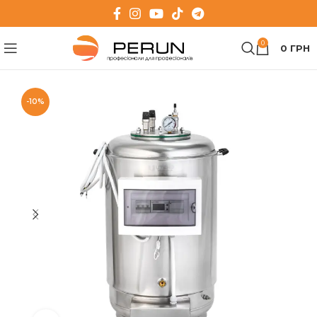
0
0
ГРН
-10%