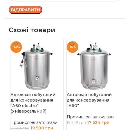
Схожі товари
-10%
-10%
-8
Автоклав побутовий
Автоклав побутовий
Ав
для консервування
для консервування
“А1
“А60 electro”
“А60”
(У
(Універсальний)
Промислові автоклави
Пр
Промислові автоклави
17 524
грн
19 448
грн
25 
19 500
грн
21 684
грн