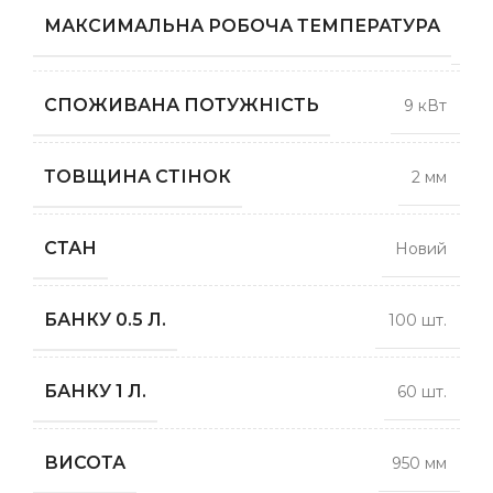
1
МАКСИМАЛЬНА РОБОЧА ТЕМПЕРАТУРА
гра
СПОЖИВАНА ПОТУЖНІСТЬ
9 кВт
ТОВЩИНА СТІНОК
2 мм
СТАН
Новий
БАНКУ 0.5 Л.
100 шт.
БАНКУ 1 Л.
60 шт.
ВИСОТА
950 мм