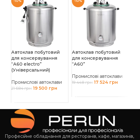
-10%
-10%
-1
Автоклав побутовий
Автоклав побутовий
Ав
для консервування
для консервування
“А1
“А60 electro”
“А60”
(У
(Універсальний)
Во
Промислові автоклави
Промислові автоклави
17 524
грн
Пр
19 448
грн
19 500
грн
21 684
грн
36 
ДОДАТИ В КОШИК
ДОДАТИ В КОШИК
Д
Професійне обладнання для ресторанів, кафе, магазинів,