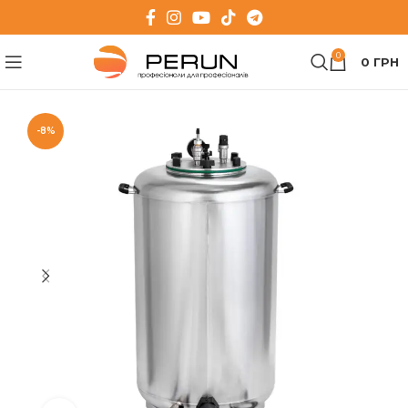
0
0
ГРН
-8%