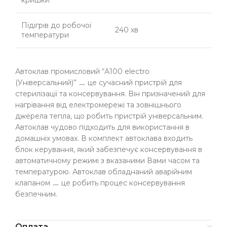
кришки
Підігрів до робочої
240 хв
температури
Автоклав промисловий “А100 electro
(Універсальний)” ㅡ це сучасний пристрій для
стерилізації та консервування. Він призначений для
нагрівання від електромережі та зовнішнього
джерела тепла, що робить пристрій універсальним.
Автоклав чудово підходить для використання в
домашніх умовах. В комплект автоклава входить
блок керування, який забезпечує консервування в
автоматичному режимі з вказаними Вами часом та
температурою. Автоклав обладнаний аварійним
клапаном ㅡ це робить процес консервування
безпечним.
Оплата