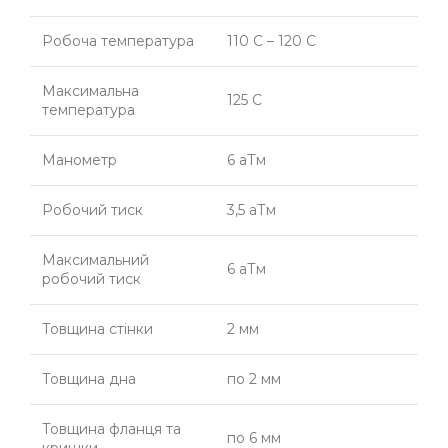
Робоча температура
110 С – 120 С
Максимальна
125 С
температура
Манометр
6 аТм
Робочий тиск
3,5 аТм
Максимальний
6 аТм
робочий тиск
Товщина стінки
2 мм
Товщина дна
по 2 мм
Товщина фланця та
по 6 мм