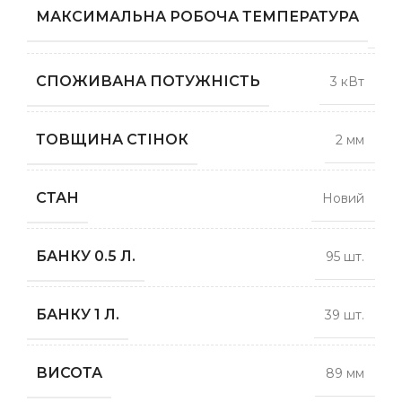
1
МАКСИМАЛЬНА РОБОЧА ТЕМПЕРАТУРА
гра
СПОЖИВАНА ПОТУЖНІСТЬ
3 кВт
ТОВЩИНА СТІНОК
2 мм
СТАН
Новий
БАНКУ 0.5 Л.
95 шт.
БАНКУ 1 Л.
39 шт.
ВИСОТА
89 мм