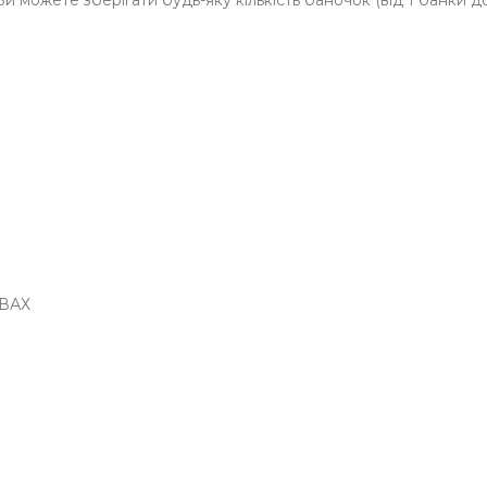
и можете зберігати будь-яку кількість баночок (від 1 банки 
ВАХ