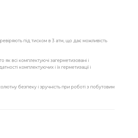
ревіряють під тиском в 3 атм, що дає можливість
го як всі комплектуючі загерметизовані і
тності комплектуючих і їх герметизації і
солютну безпеку і зручність при роботі з побутовим