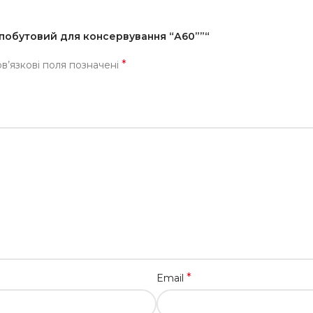
 побутовий для консервування “А60””“
*
в’язкові поля позначені
*
Email