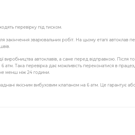
одять перевірку під тиском.
я закінчення зварювальних робіт. На цьому етапі автоклав пе
швів.
ії виробництва автоклавів, а саме перед відправкою. Після то
6 атм. Така перевірка дає можливість переконатися в працезда
не менш ніж 24 години.
ладнані якісним вибуховим клапаном на 6 атм. Це гарантує аб