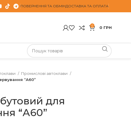
ПОВЕРНЕННЯ ТА ОБМІН
ДОСТАВКА ТА ОПЛАТА
0
0
ГРН
токлави
Промислові автоклави
ервування “А60”
бутовий для
ня “А60”
н