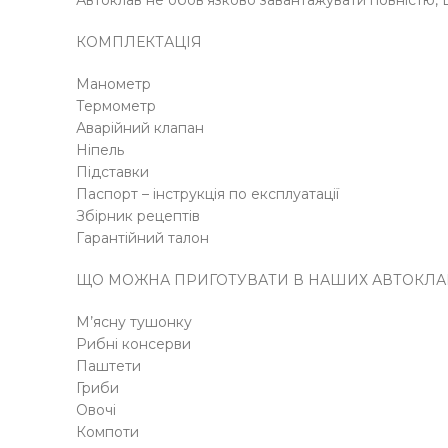
Автоклав не обов’язково завантажувати повністю, В
КОМПЛЕКТАЦІЯ
Манометр
Термометр
Аварійний клапан
Ніпель
Підставки
Паспорт – інструкція по експлуатації
Збірник рецептів
Гарантійний талон
ЩО МОЖНА ПРИГОТУВАТИ В НАШИХ АВТОКЛА
М’ясну тушонку
Рибні консерви
Паштети
Гриби
Овочі
Компоти