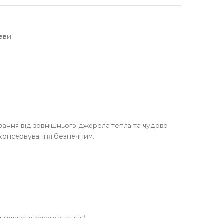
ави
івання від зовнішнього джерела тепла та чудово
 консервування безпечним.