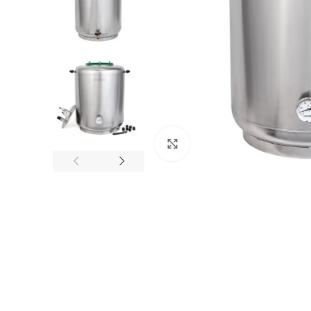
Клацніть, щоб збільшити