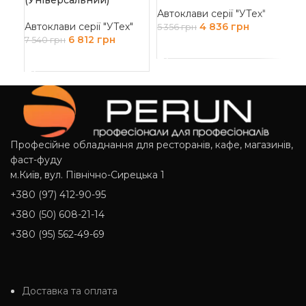
(Універсальний)
(У
Автоклави серії "УТех"
Автоклави серії "УТех"
4 836
грн
Авт
5 356
грн
6 812
грн
7 540
грн
7 9
ДОДАТИ В КОШИК
ДОДАТИ В КОШИК
Д
Професійне обладнання для ресторанів, кафе, магазинів,
фаст-фуду
м.Київ, вул. Північно-Сирецька 1
+380 (97) 412-90-95
+380 (50) 608-21-14
+380 (95) 562-49-69
Доставка та оплата