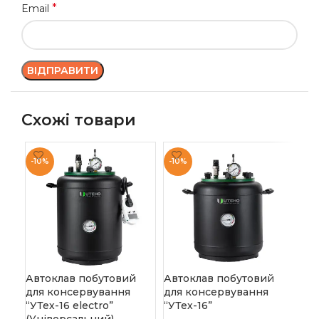
*
Email
Схожі товари
-10%
-10%
-1
Автоклав побутовий
Автоклав побутовий
Ав
для консервування
для консервування
дл
“УТех-16 electro”
“УТех-16”
“УТ