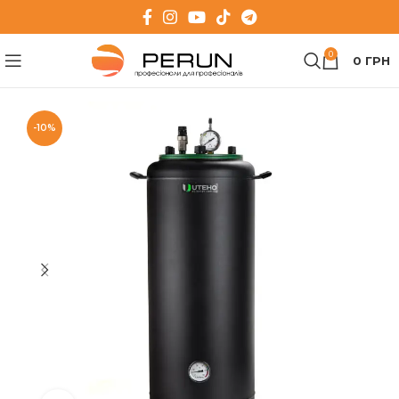
0
0
ГРН
-10%