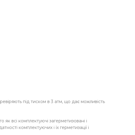
ревіряють під тиском в 3 атм, що дає можливість
го як всі комплектуючі загерметизовані і
тності комплектуючих і їх герметизації і