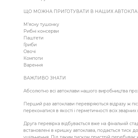
ЩО МОЖНА ПРИГОТУВАТИ В НАШИХ АВТОКЛА
М’ясну тушонку
Рибні консерви
Паштети
Гриби
Овочі
Компоти
Варення
ВАЖЛИВО ЗНАТИ
Абсолютно всі автоклави нашого виробництва прох
Перший раз автоклави перевіряються відразу ж післ
переконатися в якості і герметичності всіх зварних 
Друга перевірка відбувається вже на фінальній стад
встановлені в кришку автоклава, подається тиск до 
ущільнення. Під таким тиском пристрій перебуває 