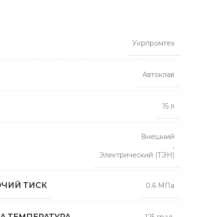
Укрпромтех
Автоклав
15 л
Внешний
,
Электрический (ТЭН)
ЧИЙ ТИСК
0.6 МПа
А ТЕМПЕРАТУРА