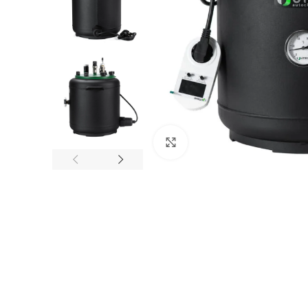
Клацніть, щоб збільшити