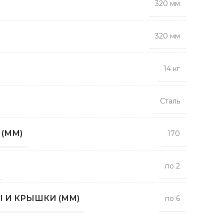
320 мм
320 мм
14 кг
Сталь
(ММ)
170
по 2
 И КРЫШКИ (ММ)
по 6