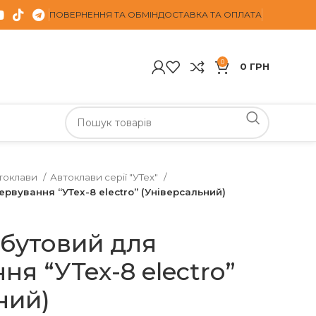
ПОВЕРНЕННЯ ТА ОБМІН
ДОСТАВКА ТА ОПЛАТА
0
0
ГРН
токлави
Автоклави серії "УТех"
рвування “УТех-8 electro” (Універсальний)
бутовий для
я “УТех-8 electro”
ний)