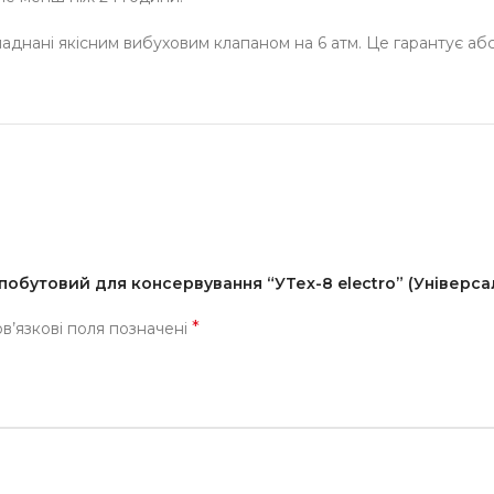
ладнані якісним вибуховим клапаном на 6 атм. Це гарантує аб
побутовий для консервування “УТех-8 electro” (Універса
*
в’язкові поля позначені