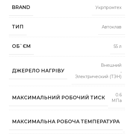
BRAND
Укрпромтех
ТИП
Автоклав
ОБ`ЄМ
55 л
Внешний
ДЖЕРЕЛО НАГРІВУ
,
Электрический (ТЭН)
0.6
МАКСИМАЛЬНИЙ РОБОЧИЙ ТИСК
МПа
1
МАКСИМАЛЬНА РОБОЧА ТЕМПЕРАТУРА
гра