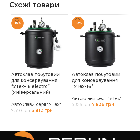
Схожі товари
-10%
-10%
-1
Автоклав побутовий
Автоклав побутовий
Ав
для консервування
для консервування
дл
“УТех-16 electro”
“УТех-16”
“УТ
(Універсальний)
(У
Автоклави серії "УТех"
Автоклави серії "УТех"
4 836
грн
Авт
5 356
грн
6 812
грн
7 540
грн
7 9
ДОДАТИ В КОШИК
ДОДАТИ В КОШИК
Д