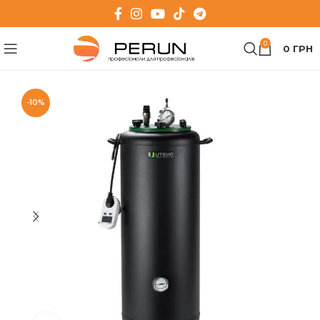
0
0
ГРН
-10%