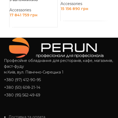
Accessories
Acc
15 156 890
грн
Accessories
10
17 841 759
грн
ДОДАТИ В КОШИК
Д
ДОДАТИ В КОШИК
Професійне обладнання для ресторанів, кафе, магазинів,
фаст-фуду
м.Київ, вул. Північно-Сирецька 1
+380 (97) 412-90-95
+380 (50) 608-21-14
+380 (95) 562-49-69
Доставка та оплата