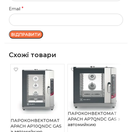
*
Email
Схожі товари
ПАРОКОНВЕКТОМАТ
APACH AP7QNDC GAS з
ПАРОКОНВЕКТОМАТ
ПА
автомийкию
APACH AP10QNDC GAS
AP
з автомийкию