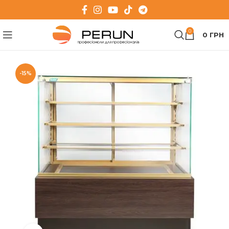
0
0
ГРН
-15%