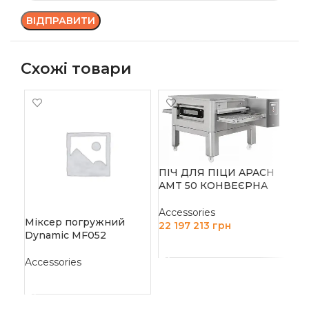
Схожі товари
-1
ПІЧ ДЛЯ ПІЦИ APACH
ПІ
AMT 50 КОНВЕЄРНА
HU
РІ
Accessories
Міксер погружний
22 197 213
грн
Dynamic MF052
Acc
ДОДАТИ В КОШИК
33 
Accessories
Д
ЧИТАТИ ДАЛІ