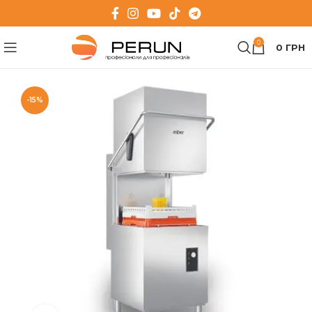
0
0
ГРН
-15%