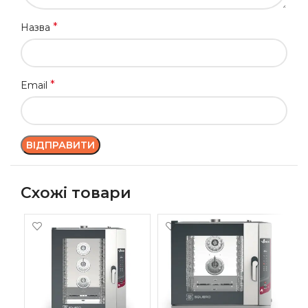
*
Назва
*
Email
Схожі товари
-1