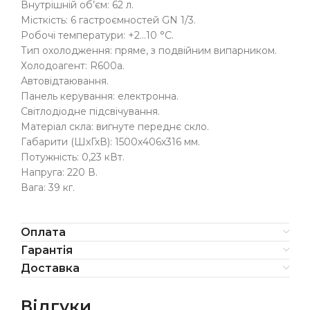
Внутрішній об’єм: 62 л.
Місткість: 6 гастроємностей GN 1/3.
Робочі температури: +2…10 °C.
Тип охолодження: пряме, з подвійним випарником.
Холодоагент: R600a.
Автовідтаювання.
Панель керування: електронна.
Світлодіодне підсвічування.
Матеріал скла: вигнуте переднє скло.
Габарити (ШхГхВ): 1500х406х316 мм.
Потужність: 0,23 кВт.
Напруга: 220 В.
Вага: 39 кг.
Оплата
Гарантія
Доставка
Відгуки