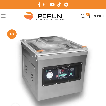
0
0
ГРН
-15%