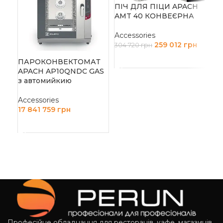
ПІЧ ДЛЯ ПІЦИ APACH
AMT 40 КОНВЕЄРНА
ПІ
AM
Accessories
259 012
грн
304 720
грн
Acc
29
ДОДАТИ В КОШИК
ПАРОКОНВЕКТОМАТ
APACH AP10QNDC GAS
Д
з автомийкию
Accessories
17 841 759
грн
ДОДАТИ В КОШИК
Професійне обладнання для ресторанів, кафе, магазинів,