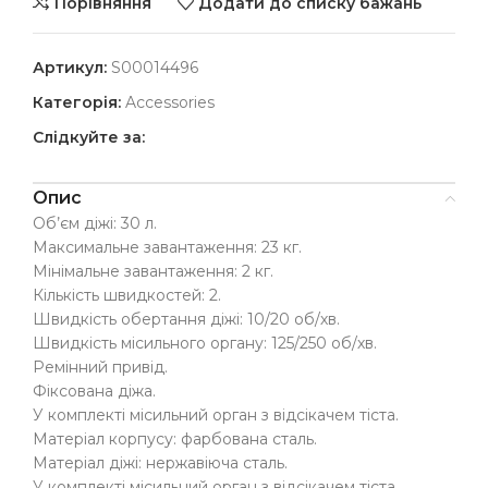
Порівняння
Додати до списку бажань
Артикул:
S00014496
Категорія:
Accessories
Слідкуйте за:
Опис
Об’єм діжі: 30 л.
Максимальне завантаження: 23 кг.
Мінімальне завантаження: 2 кг.
Кількість швидкостей: 2.
Швидкість обертання діжі: 10/20 об/хв.
Швидкість місильного органу: 125/250 об/хв.
Ремінний привід.
Фіксована діжа.
У комплекті місильний орган з відсікачем тіста.
Матеріал корпусу: фарбована сталь.
Матеріал діжі: нержавіюча сталь.
У комплекті місильний орган з відсікачем тіста.