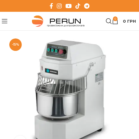
0
0
ГРН
-15%