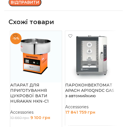
Схожі товари
-15%
АПАРАТ ДЛЯ
ПАРОКОНВЕКТОМАТ
ПА
ПРИГОТУВАННЯ
APACH AP10QNDC GAS
AP
ЦУКРОВОЇ ВАТИ
з автомийкию
HURAKAN HKN-C1
Acc
Accessories
10
Accessories
17 841 759
грн
Д
9 100
грн
10 660
грн
ДОДАТИ В КОШИК
ДОДАТИ В КОШИК