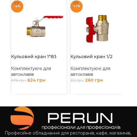
-8%
-17%
Кульовий кран 1″B3
Кульовий кран 1/2
Ні
Комплектуючі для
Комплектуючі для
Ко
автоклавів
автоклавів
авт
624
грн
260
грн
15
676
грн
312
грн
ДОДАТИ В КОШИК
ДОДАТИ В КОШИК
Д
Професійне обладнання для ресторанів, кафе, магазинів,