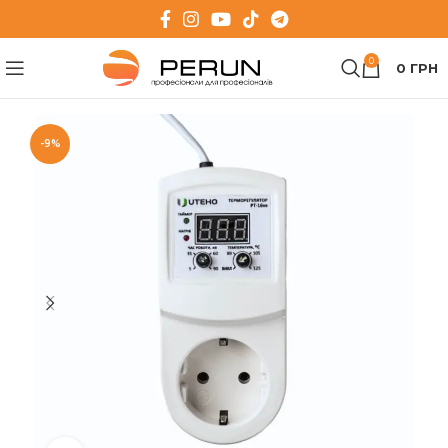
0
0
ГРН
-9%