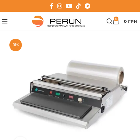
0
0
ГРН
-15%