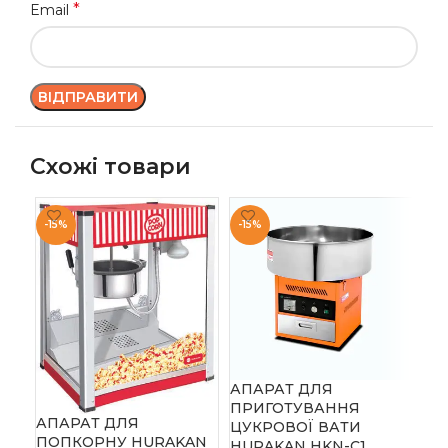
*
Email
Схожі товари
-15%
-15%
ПА
AP
АПАРАТ ДЛЯ
ав
ПРИГОТУВАННЯ
АПАРАТ ДЛЯ
ЦУКРОВОЇ ВАТИ
ПОПКОРНУ HURAKAN
Acc
HURAKAN HKN-C1