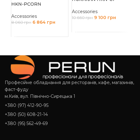
HKN-PCORN
15 
Accessories
Д
Accessories
9 100
грн
10 660
грн
6 864
грн
8 060
грн
ДОДАТИ В КОШИК
ДОДАТИ В КОШИК
Професійне обладнання для ресторанів, кафе, магазинів,
фаст-фуду
м.Київ, вул. Північно-Сирецька 1
+380 (97) 412-90-95
+380 (50) 608-21-14
+380 (95) 562-49-69