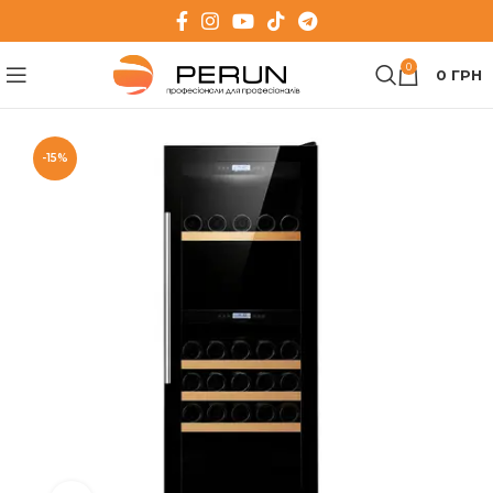
0
0
ГРН
-15%