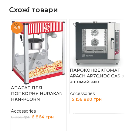
Схожі товари
-15%
ПІ
AM
ПАРОКОНВЕКТОМАТ
Acc
APACH AP7QNDC GAS з
22 
автомийкию
Д
АПАРАТ ДЛЯ
ПОПКОРНУ HURAKAN
Accessories
HKN-PCORN
15 156 890
грн
ДОДАТИ В КОШИК
Accessories
6 864
грн
8 060
грн
ДОДАТИ В КОШИК