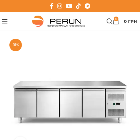
0
0
ГРН
-15%