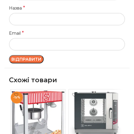
*
Назва
*
Email
Схожі товари
-15%
ПІ
AM