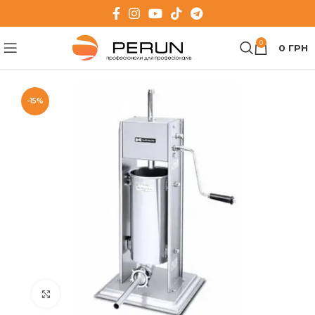
0
0
ГРН
-15%
Клацніть, щоб збільшити