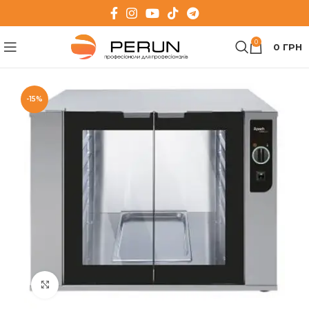
0
0
ГРН
-15%
Клацніть, щоб збільшити