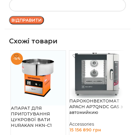
Схожі товари
-15%
-1
ПІ
AM
Acc
304
ПАРОКОНВЕКТОМАТ
APACH AP7QNDC GAS з
Д
АПАРАТ ДЛЯ
автомийкию
ПРИГОТУВАННЯ
ЦУКРОВОЇ ВАТИ
Accessories
HURAKAN HKN-C1
15 156 890
грн