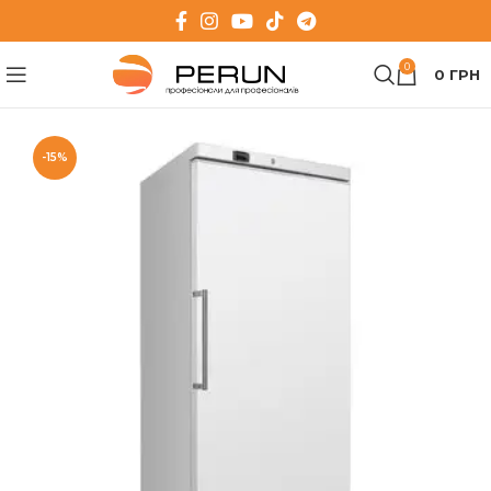
0
0
ГРН
-15%