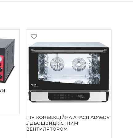
KN-
ПІЧ КОНВЕКЦІЙНА APACH AD46DV
ПЛИТА A
З ДВОШВИДКІСТНИМ
КОНФОР
ВЕНТИЛЯТОРОМ
Accessor