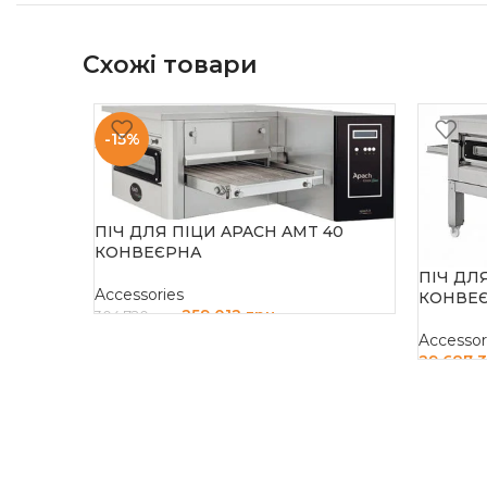
Схожі товари
-15%
ПІЧ ДЛЯ ПІЦИ APACH AMT 40
КОНВЕЄРНА
ПІЧ ДЛ
Accessories
КОНВЕ
259 012
грн
304 720
грн
Accessor
ДОДАТИ В КОШИК
29 687 
ДОДАТ