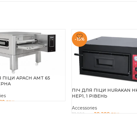
-15%
Я ПІЦИ APACH AMT 65
ЄРНА
ПІЧ ДЛЯ ПІЦИ HURAKAN H
ies
HEP1, 1 РІВЕНЬ
310
грн
Accessories
И В КОШИК
28 288
грн
33 280
грн
ДОДАТИ В КОШИК