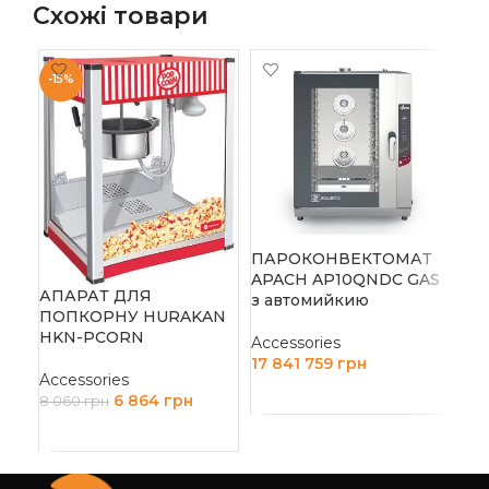
Схожі товари
-15%
ПА
AP
ПАРОКОНВЕКТОМАТ
ав
APACH AP10QNDC GAS
АПАРАТ ДЛЯ
з автомийкию
ПОПКОРНУ HURAKAN
Acc
HKN-PCORN
15 
Accessories
17 841 759
грн
Д
Accessories
ДОДАТИ В КОШИК
6 864
грн
8 060
грн
ДОДАТИ В КОШИК