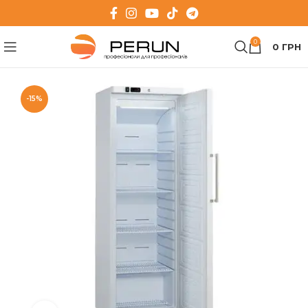
0
0
ГРН
-15%