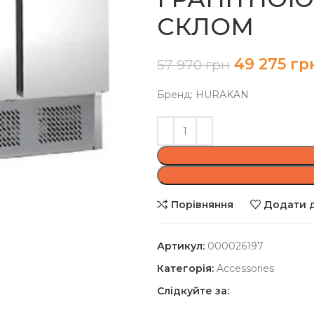
СКЛОМ
49 275
гр
57 970
грн
Бренд: HURAKAN
Порівняння
Додати д
Артикул:
000026197
Категорія:
Accessories
Слідкуйте за: