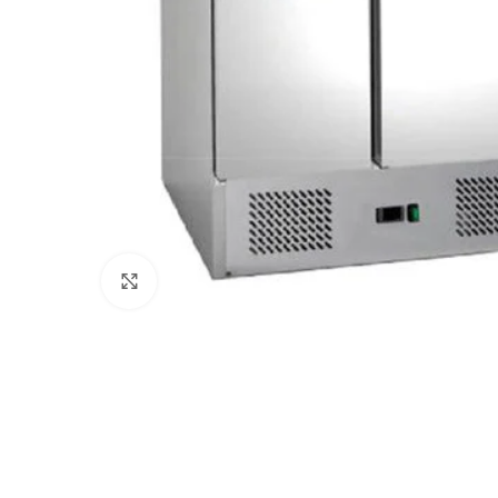
Клацніть, щоб збільшити