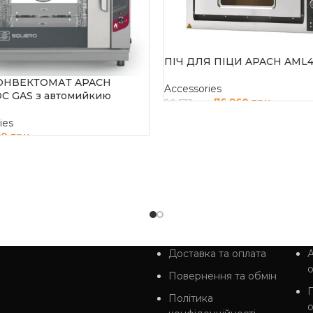
ПІЧ ДЛЯ ПІЦИ APACH AML
ОНВЕКТОМАТ APACH
Accessories
C GAS з автомийкию
76 960
грн
90 532
грн
ДОДАТИ В КОШИК
ies
90
грн
И В КОШИК
Доставка та оплата
А
Повернення та обмін
Політика