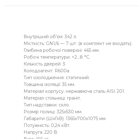
Внутрішній об’єм: 342 л.
Місткість: GN1/6 — 7 шт. (в комплект не входять).
Глибина робочої поверхні: 465 мм.
Робочі температури: +2…8 °C.
Кількість дверей: 3.
Холодоагент: R600a.
Тип охолодження: статичний.
Товщина ізоляції: 35 мм.
Матеріал корпусу: нержавіюча сталь AISI 201.
Матеріал стільниці: граніт.
Тип надставки: скло.
Розмір полиці: 325х530 мм.
Габарити (ШхГхВ): 1365х700х1075 мм.
Потужність: 0,24 кВт.
Напруга: 220 В.