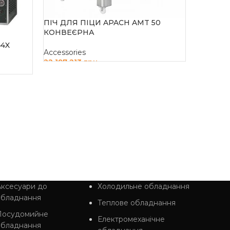
ПІЧ ДЛЯ ПІЦИ APACH AMT 50
КОНВЕЄРНА
ПІЧ ДЛ
HEP1, 1
44X
Accessories
22 197 213
грн
Accessor
33 280
гр
ДОДАТИ В КОШИК
ДОДАТ
ксесуари до
Холодильне обладнання
обладнання
Теплове обладнання
Посудомийне
Електромеханічне
обладнання