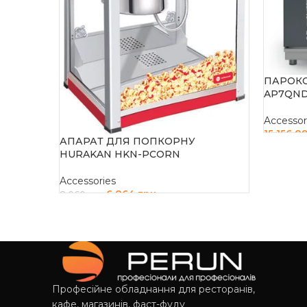
ПАРОК
AP7QND
Accessor
15 156 8
АПАРАТ ДЛЯ ПОПКОРНУ
ДОДАТ
HURAKAN HKN-PCORN
Accessories
6 864
грн
8 060
грн
ДОДАТИ В КОШИК
Професійне обладнання для ресторанів,
кафе, магазинів, фаст-фуду