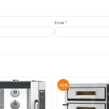
*
Email
-15%