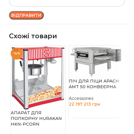
Схожі товари
-15%
ПІЧ ДЛЯ ПІЦИ APACH
AMT 50 КОНВЕЄРНА
Accessories
ПЛ
22 197 213
грн
117
ДОДАТИ В КОШИК
АПАРАТ ДЛЯ
КО
ПОПКОРНУ HURAKAN
ДУ
HKN-PCORN
Acc