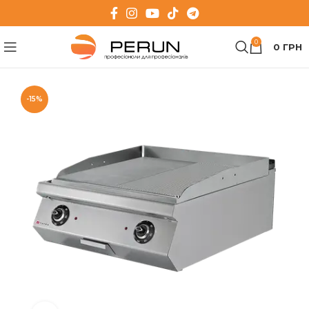
0
0
ГРН
-15%