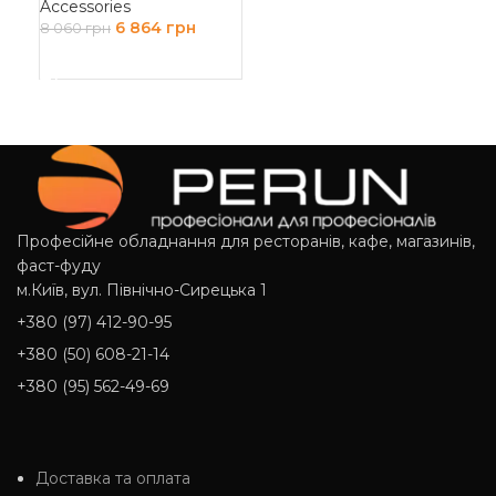
Accessories
10
6 864
грн
8 060
грн
Д
ДОДАТИ В КОШИК
Професійне обладнання для ресторанів, кафе, магазинів,
фаст-фуду
м.Київ, вул. Північно-Сирецька 1
+380 (97) 412-90-95
+380 (50) 608-21-14
+380 (95) 562-49-69
Доставка та оплата