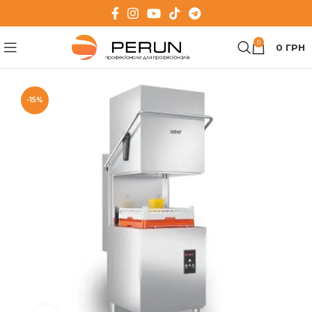
0
0
ГРН
-15%