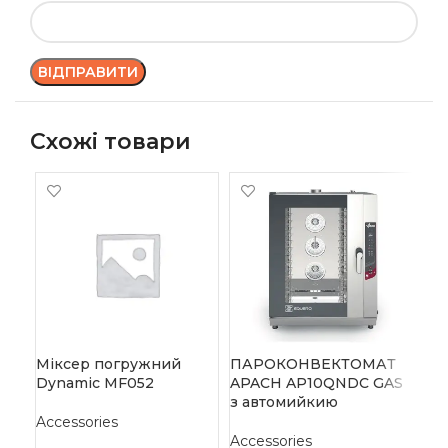
Схожі товари
ПА
AP
Міксер погружний
ПАРОКОНВЕКТОМАТ
ав
Dynamic MF052
APACH AP10QNDC GAS
з автомийкию
Acc
Accessories
15 
Accessories