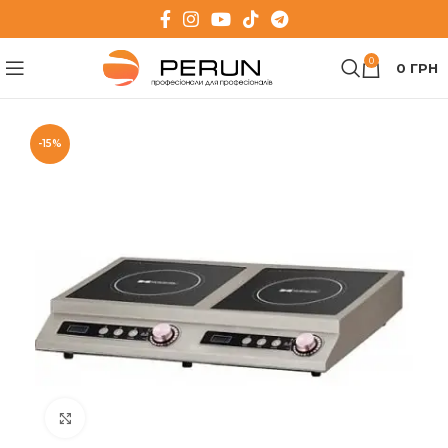
0
0
ГРН
-15%
Клацніть, щоб збільшити