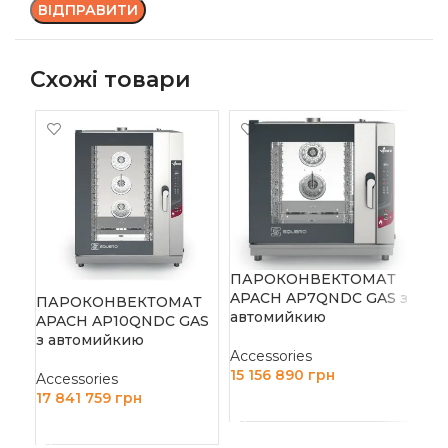
Схожі товари
ПАРОКОНВЕКТОМАТ
APACH AP7QNDC GAS з
ПАРОКОНВЕКТОМАТ
ПА
автомийкию
APACH AP10QNDC GAS
AP
з автомийкию
Accessories
Acc
15 156 890
грн
Accessories
10
17 841 759
грн
ДОДАТИ В КОШИК
Д
ДОДАТИ В КОШИК