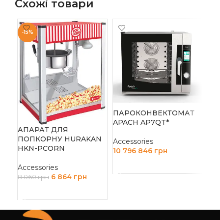
Схожі товари
-15%
-1
ПІ
AM
ПАРОКОНВЕКТОМАТ
Acc
APACH AP7QT*
АПАРАТ ДЛЯ
90 
ПОПКОРНУ HURAKAN
Accessories
Д
HKN-PCORN
10 796 846
грн
ДОДАТИ В КОШИК
Accessories
6 864
грн
8 060
грн
ДОДАТИ В КОШИК