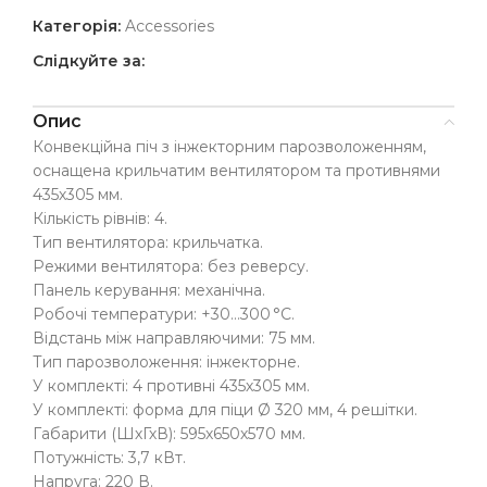
Категорія:
Accessories
Слідкуйте за:
Опис
Конвекційна піч з інжекторним парозволоженням,
оснащена крильчатим вентилятором та противнями
435х305 мм.
Кількість рівнів: 4.
Тип вентилятора: крильчатка.
Режими вентилятора: без реверсу.
Панель керування: механічна.
Робочі температури: +30…300 °C.
Відстань між направляючими: 75 мм.
Тип парозволоження: інжекторне.
У комплекті: 4 противні 435х305 мм.
У комплекті: форма для піци Ø 320 мм, 4 решітки.
Габарити (ШхГхВ): 595х650х570 мм.
Потужність: 3,7 кВт.
Напруга: 220 В.