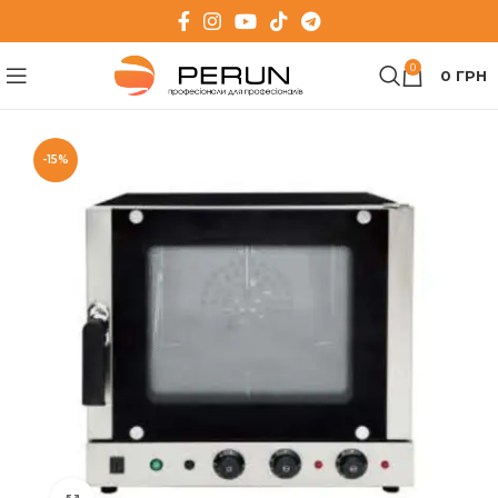
0
0
ГРН
-15%