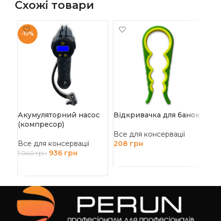
Схожі товари
-10%
-1
Акумуляторний насос
Відкривачка для банок
Во
(компресор)
Все для консервації
Все
Все для консервації
208
грн
4 5
936
грн
1 040
грн
ДОДАТИ В КОШИК
Д
ДОДАТИ В КОШИК