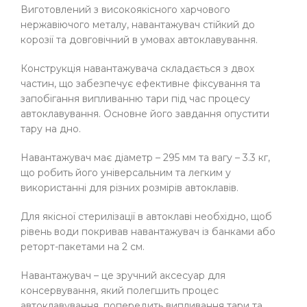
Виготовлений з високоякісного харчового
нержавіючого металу, навантажувач стійкий до
корозії та довговічний в умовах автоклавування.
Конструкція навантажувача складається з двох
частин, що забезпечує ефективне фіксування та
запобігання випливанню тари під час процесу
автоклавування. Основне його завдання опустити
тару на дно.
Навантажувач має діаметр – 295 мм та вагу – 3.3 кг,
що робить його універсальним та легким у
використанні для різних розмірів автоклавів.
Для якісної стерилізації в автоклаві необхідно, щоб
рівень води покривав навантажувач із банками або
реторт-пакетами на 2 см.
Навантажувач – це зручний аксесуар для
консервування, який полегшить процес
автоклавування, попередить випливання тари та