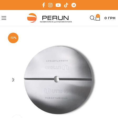
0
0
ГРН
-10%