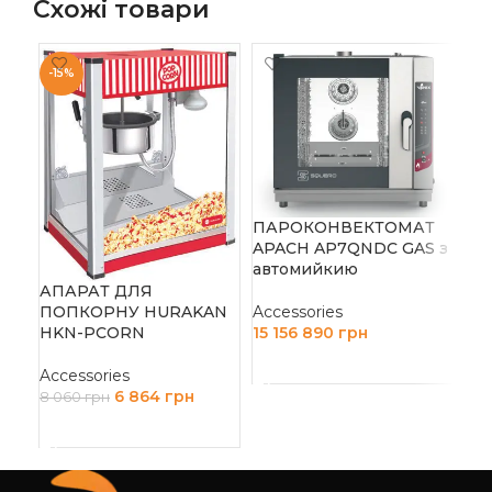
Схожі товари
-15%
ПАРОКОНВЕКТОМАТ
APACH AP7QNDC GAS з
ПА
автомийкию
AP
АПАРАТ ДЛЯ
ПОПКОРНУ HURAKAN
Accessories
Acc
HKN-PCORN
15 156 890
грн
10
ДОДАТИ В КОШИК
Д
Accessories
6 864
грн
8 060
грн
ДОДАТИ В КОШИК