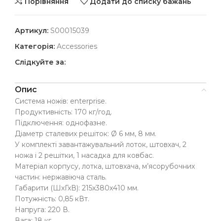
Порівняння
Додати до списку бажань
Артикул:
S00015039
Категорія:
Accessories
Слідкуйте за:
Опис
Система ножів: enterprise.
Продуктивність: 170 кг/год.
Підключення: однофазне.
Діаметр сталевих решіток: Ø 6 мм, 8 мм.
У комплекті завантажувальний лоток, штовхач, 2
ножа і 2 решітки, 1 насадка для ковбас.
Матеріал корпусу, лотка, штовхача, м’ясорубочних
частин: нержавіюча сталь.
Габарити (ШхГхВ): 215х380х410 мм.
Потужність: 0,85 кВт.
Напруга: 220 В.
Вага: 18 кг.