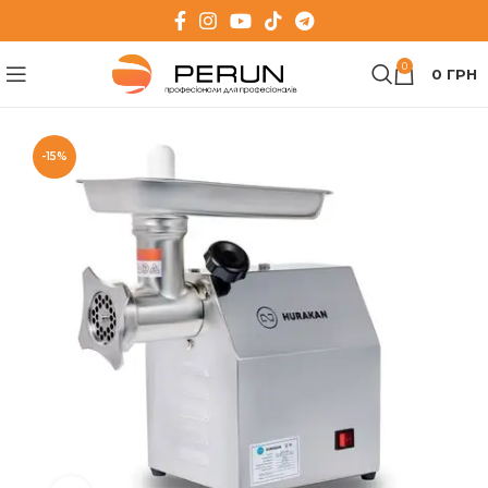
0
0
ГРН
-15%