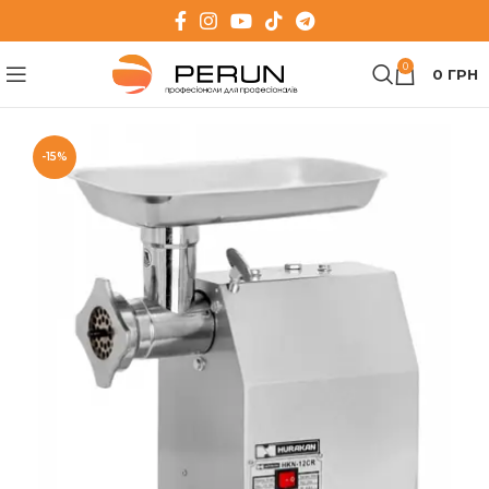
0
0
ГРН
-15%