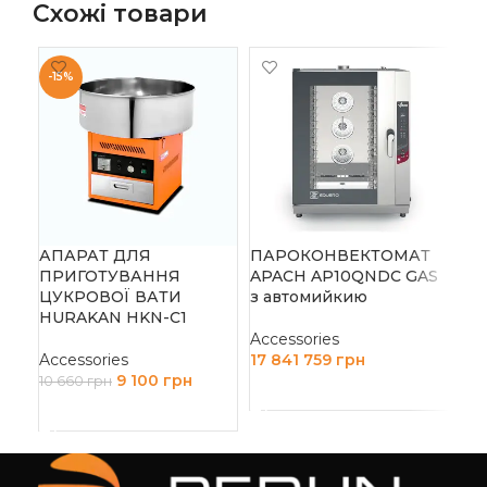
Схожі товари
-15%
ПА
AP
АПАРАТ ДЛЯ
ПАРОКОНВЕКТОМАТ
ав
ПРИГОТУВАННЯ
APACH AP10QNDC GAS
ЦУКРОВОЇ ВАТИ
з автомийкию
Acc
HURAKAN HKN-C1
15 
Accessories
Accessories
17 841 759
грн
Д
9 100
грн
10 660
грн
ДОДАТИ В КОШИК
ДОДАТИ В КОШИК